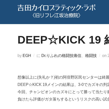
コ
ン
テ
ン
ツ
DEEP☆KICK 19
へ
ス
キ
by
EGH
に
Dr.りふれの格闘技痛信
、
格闘技
on
ッ
プ
想像以上に(失礼か？)初の阿倍野区民センターは綺
DEEP☆KICK 19メインの結果は、3-0でカズキの
今回、チャンピオンのカズキにとって勝って当たり
負けたら評価がガタ落ちするというリスクの高い試