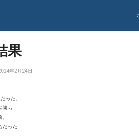
 結果
投
2014年2月24日
稿
日:
麗だった。
判定勝ち。
前。
合だった