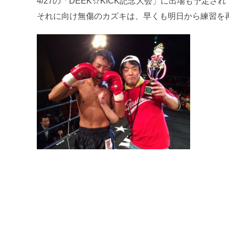
4/27の「DEEK☆KICK記念大会」に出場も予定さ
それに向け無傷のカズキは、早くも明日から練習を