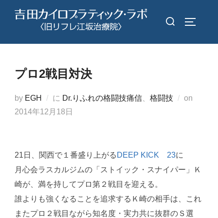
コ
検
ン
サイドバ
索
テ
対
ン
象:
ツ
プロ2戦目対決
へ
ス
投
by
EGH
に
Dr.りふれの格闘技痛信
、
格闘技
on
キ
稿
2014年12月18日
ッ
日:
プ
21日、関西で１番盛り上がる
DEEP KICK 23
に
月心会ラスカルジムの「ストイック・スナイパー」Ｋ
崎が、満を持してプロ第２戦目を迎える。
誰よりも強くなることを追求するＫ崎の相手は、これ
またプロ２戦目ながら知名度・実力共に抜群のＳ選