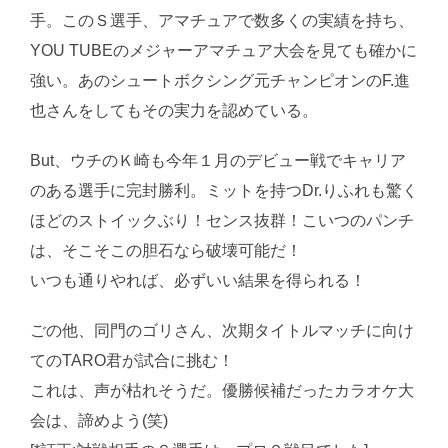
手。このＳ選手、アマチュアで数多くの実績を持ち、
YOU TUBEのメジャーアマチュア大会を見ても確かに
強い。あのシュートボクシング元チャンピオンのF.進
也さんをしてもその実力を認めている。
But、ウチのＫ崎も今年１月のデビュー戦でキャリア
のある選手に完封勝利。ミットを持つDr.りふれも驚く
ほどのストイックぶり！センス抜群！こいつのパンチ
は、そこそこの胆石なら破壊可能だ！
いつも通りやれば、必ずいい結果を得られる！
ごの他、同門のゴリさん、次期タイトルマッチに向け
てのTARO君が試合に挑む！
これは、声が枯れそうだ。優勝候補だったカラオケ大
会は、諦めよう(笑)