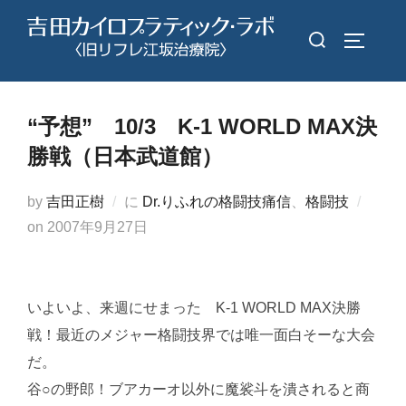
コ
検
ン
サイドバ
索
テ
対
ン
象:
ツ
“予想” 10/3 K-1 WORLD MAX決
へ
勝戦（日本武道館）
ス
キ
by
吉田正樹
に
Dr.りふれの格闘技痛信
、
格闘技
ッ
投
on
2007年9月27日
プ
稿
日:
いよいよ、来週にせまった K-1 WORLD MAX決勝
戦！最近のメジャー格闘技界では唯一面白そーな大会
だ。
谷○の野郎！ブアカーオ以外に魔裟斗を潰されると商