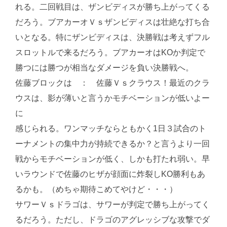
れる。二回戦目は、ザンビディスが勝ち上がってくる
だろう。ブアカーオＶｓザンビディスは壮絶な打ち合
いとなる。特にザンビディスは、決勝戦は考えずフル
スロットルで来るだろう。ブアカーオはKOか判定で
勝つには勝つが相当なダメージを負い決勝戦へ。
佐藤ブロックは ： 佐藤Ｖｓクラウス！最近のクラ
ウスは、影が薄いと言うかモチベーションが低いよー
に
感じられる。ワンマッチならともかく1日３試合のト
ーナメントの集中力が持続できるか？と言うより一回
戦からモチベーションが低く、しかも打たれ弱い。早
いラウンドで佐藤のヒザが顔面に炸裂しKO勝利もあ
るかも。（めちゃ期待こめてやけど・・・）
サワーＶｓドラゴは、サワーが判定で勝ち上がってく
るだろう。ただし、ドラゴのアグレッシブな攻撃でダ