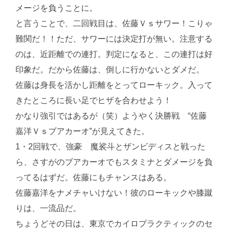
メージを負うことに。
と言うことで、二回戦目は、佐藤Ｖｓサワー！こりゃ
難関だ！！ただ、サワーには決定打が無い。注意する
のは、近距離での連打。判定になると、この連打は好
印象だ。だから佐藤は、倒しに行かないとダメだ。
佐藤は身長を活かし距離をとってローキック。入って
きたところに長い足でヒザを合わせよう！
かなり強引ではあるが（笑）ようやく決勝戦 “佐藤
嘉洋Ｖｓブアカーオ”が見えてきた。
1・2回戦で、強豪 魔裟斗とザンビディスと戦った
ら、さすがのブアカーオでもスタミナとダメージを負
ってるはずだ。佐藤にもチャンスはある。
佐藤嘉洋をナメチャいけない！彼のローキックや膝蹴
りは、一流品だ。
ちょうどその日は、東京でカイロプラクティックのセ