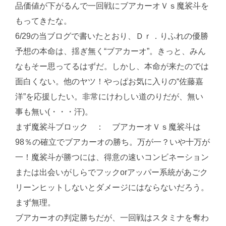
品価値が下がるんで一回戦にブアカーオＶｓ魔裟斗を
もってきたな。
6/29の当ブログで書いたとおり、Ｄｒ．りふれの優勝
予想の本命は、揺ぎ無く“ブアカーオ”。きっと、みん
なもそー思ってるはずだ。しかし、本命が来たのでは
面白くない。他のヤツ！やっぱお気に入りの“佐藤嘉
洋”を応援したい。非常にけわしい道のりだが、無い
事も無い(・・・汗)。
まず魔裟斗ブロック ： ブアカーオＶｓ魔裟斗は
98％の確立でブアカーオの勝ち。万が一？いや十万が
一！魔裟斗が勝つには、得意の速いコンビネーション
または出会いがしらでフックorアッパー系統があごク
リーンヒットしないとダメージにはならないだろう。
まず無理。
ブアカーオの判定勝ちだが、一回戦はスタミナを奪わ