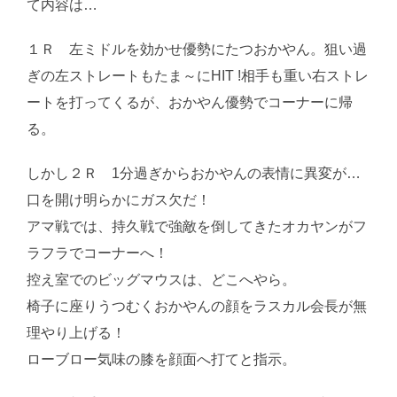
て内容は…
１Ｒ 左ミドルを効かせ優勢にたつおかやん。狙い過
ぎの左ストレートもたま～にHIT !相手も重い右ストレ
ートを打ってくるが、おかやん優勢でコーナーに帰
る。
しかし２Ｒ 1分過ぎからおかやんの表情に異変が…
口を開け明らかにガス欠だ！
アマ戦では、持久戦で強敵を倒してきたオカヤンがフ
ラフラでコーナーへ！
控え室でのビッグマウスは、どこへやら。
椅子に座りうつむくおかやんの顔をラスカル会長が無
理やり上げる！
ローブロー気味の膝を顔面へ打てと指示。