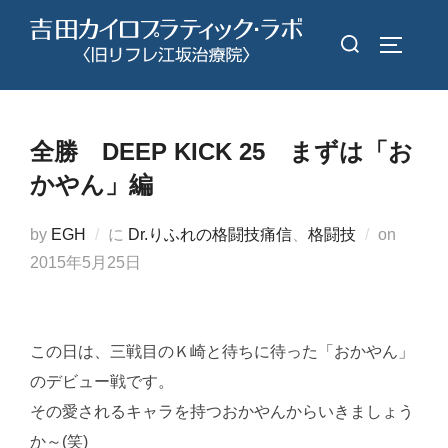
コ
検
ン
サイドバ
索
テ
対
ン
象:
ツ
全勝 DEEP KICK 25 まずは「お
へ
かやん」編
ス
キ
投
by
EGH
に
Dr.りふれの格闘技痛信
、
格闘技
on
ッ
稿
2015年5月25日
プ
日:
この日は、三戦目のＫ崎と待ちに待った「おかやん」
のデビュー戦です。
その愛されるキャラを持つおかやんからいきましょう
か～(笑)