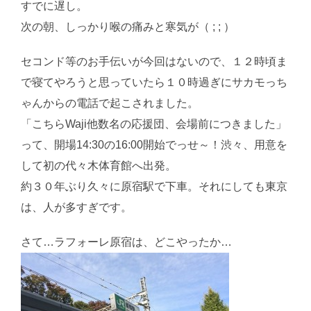
すでに遅し。
次の朝、しっかり喉の痛みと寒気が（ ; ; ）
セコンド等のお手伝いが今回はないので、１２時頃ま
で寝てやろうと思っていたら１０時過ぎにサカモっち
ゃんからの電話で起こされました。
「こちらWaji他数名の応援団、会場前につきました」
って、開場14:30の16:00開始でっせ～！渋々、用意を
して初の代々木体育館へ出発。
約３０年ぶり久々に原宿駅で下車。それにしても東京
は、人が多すぎです。
さて…ラフォーレ原宿は、どこやったか…