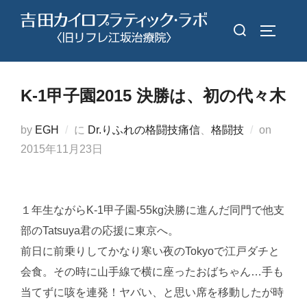
コ
検
ン
サイドバ
索
テ
対
ン
象:
ツ
K-1甲子園2015 決勝は、初の代々木
へ
ス
投
by
EGH
に
Dr.りふれの格闘技痛信
、
格闘技
on
キ
稿
2015年11月23日
ッ
日:
プ
１年生ながらK-1甲子園-55kg決勝に進んだ同門で他支
部のTatsuya君の応援に東京へ。
前日に前乗りしてかなり寒い夜のTokyoで江戸ダチと
会食。その時に山手線で横に座ったおばちゃん…手も
当てずに咳を連発！ヤバい、と思い席を移動したが時