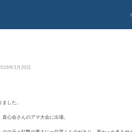
投
2016年3月20日
稿
日:
。
りました。
、直心会さんのアマ大会に出場。
ものの元々打撃の重さに一目置くものがあり。寒かった冬をサ