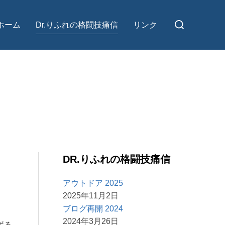
検
ホーム
Dr.りふれの格闘技痛信
リンク
索
対
象:
DR.りふれの格闘技痛信
アウトドア 2025
2025年11月2日
ブログ再開 2024
2024年3月26日
ボる