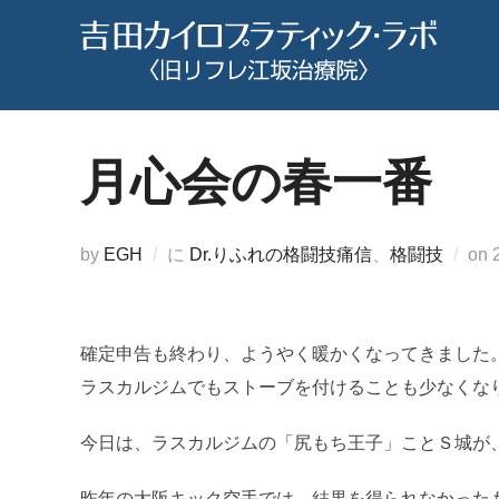
コ
ン
テ
ン
ツ
月心会の春一番
へ
ス
キ
by
EGH
に
Dr.りふれの格闘技痛信
、
格闘技
on
ッ
プ
確定申告も終わり、ようやく暖かくなってきました
ラスカルジムでもストーブを付けることも少なくな
今日は、ラスカルジムの「尻もち王子」ことＳ城が
昨年の大阪キック空手では、結果を得られなかった