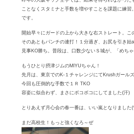
ことなくスタミナと手数を増やすことを課題に練習
です。
開始早々にガードの上から大きな右ストレート。こ
そのあともパンチの連打！１分過ぎ、お尻を引き始
見事KO勝ち。普段は、口数少ないＳ城が、「めち
もうひとり摂津ジムのMIYUちゃん！
先月は、東京でのK-１チャレンジにてKrushガー
今回も圧倒的な手数で１Ｒ TKO
容姿に似合わず、まさにボコボコにしてました(汗)
とりあえず月心会の春一番は、いい嵐となりました(^-
まだ高校生！もっと強くなろ～ぜ