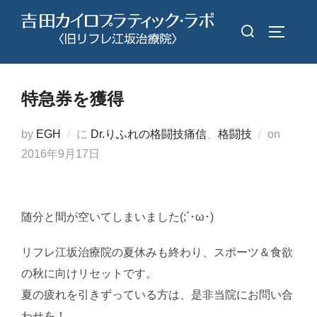
コ
検
ン
サイドバ
索
テ
対
ン
象:
ツ
特急券を獲得
へ
ス
投
by
EGH
に
Dr.りふれの格闘技痛信
、
格闘技
on
キ
稿
2016年9月17日
ッ
日:
プ
随分と間が空いてしまいました(;´･ω･)
リフレ江坂治療院の夏休みも終わり、スポーツ＆食欲
の秋に向けリセットです。
夏の疲れを引きずっている方は、是非当院にお問い合
わせを！