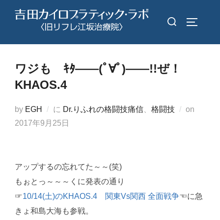
コ
検
ン
サイドバ
索
テ
対
ン
象:
ツ
ワジも ｷﾀ――(ﾟ∀ﾟ)――!!ぜ！
へ
KHAOS.4
ス
キ
投
by
EGH
に
Dr.りふれの格闘技痛信
、
格闘技
on
ッ
稿
2017年9月25日
プ
日:
アップするの忘れてた～～(笑)
もぉとっ～～～くに発表の通り
☞
10/14(土)のKHAOS.4 関東Vs関西 全面戦争
☜に急
きょ和島大海も参戦。