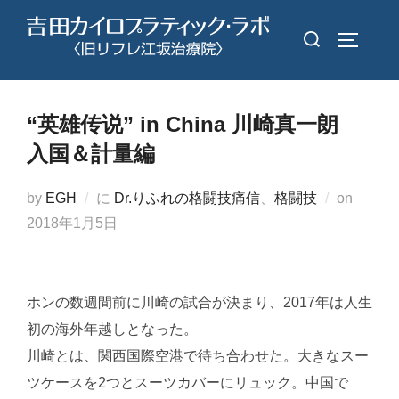
コ
検
ン
サイドバ
索
テ
対
ン
象:
ツ
“英雄传说” in China 川崎真一朗
へ
入国＆計量編
ス
キ
投
by
EGH
に
Dr.りふれの格闘技痛信
、
格闘技
on
ッ
稿
2018年1月5日
プ
日:
ホンの数週間前に川崎の試合が決まり、2017年は人生
初の海外年越しとなった。
川崎とは、関西国際空港で待ち合わせた。大きなスー
ツケースを2つとスーツカバーにリュック。中国で