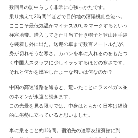
数回目の訪中らしく非常に心強っかたです。
乗り換えて2時間半ほどで目的地の瀋陽桃仙空港へ。
こここそ最低気温がマイナス20℃をマークするという
極寒地帯。購入してきた耳当て付き帽子と登山用手袋
を装着し外に出た。送迎の車まで数百メートルだが、
身が切れそうな寒さ。カバンを車に入れるのをもたつ
く中国人スタッフに少しイラッするほどの寒さです。
それと何かを燃やしたよーな匂いは何なのか？
中国の高速道路を通ると、驚いたことにラスベガス並
のネオンが永遠と続きます。
この光景を見る限りでは、中身はともかく日本は経済
的に劣勢に立っていると思いました。
車に乗ること約1時間。宿泊先の遼寧友誼賓館に到