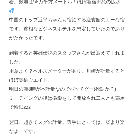
着。敷地は58万平方メートル！ほぼ新宿御苑の広さ
中国のトップ近平ちゃんも宿泊する迎賓館のよーな宿
です。貧相なビジネスホテルを想定していたのであり
がたかったです。
到着すると英雄伝説のスタッフさんが出迎えてくれま
した。
用意よく？ヘルスメーターがあり、川崎が計量すると
ほぼ契約ウエイト。
明日の朝8時が本計量なのでバッチグー(死語か？)
ミーテイングの後は撮影をして開放され二人とも部屋
で瞬眠zzz
翌日、起きてスグの計量。選手にとっては、昼より楽
なよーです。