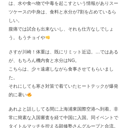
は、水や食べ物で中毒を起こすという情報がありスー
ツケースの中身は、食料と水分が7割を占めているら
しい。
腹痛では試合も出来ないし、それも仕方なしでしょ
う。もうチョイや
さすが川崎！体重は、既にリミット近辺。…ではある
が、もちろん機内食と水分はNG。
こちらは、少々遠慮しながら食事させてもらいまし
た。
それにしても寒さ対策で着ていたヒートテックが爆発
的に暑い
あれよと話ししてる間に上海浦東国際空港へ到着。非
常に簡素な入国審査を経て中国に入国。同イベントで
タイトルマッチを控える顕修塾さんグループと合流。