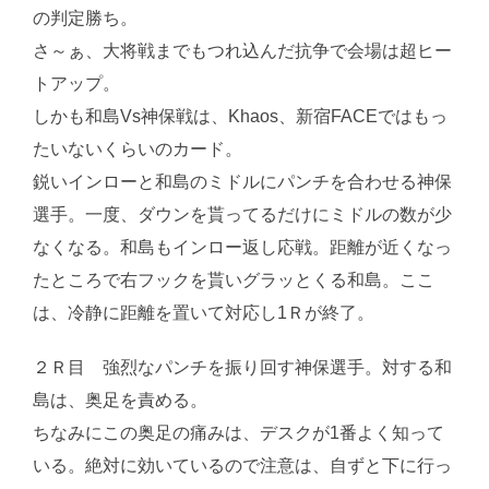
の判定勝ち。
さ～ぁ、大将戦までもつれ込んだ抗争で会場は超ヒー
トアップ。
しかも和島Vs神保戦は、Khaos、新宿FACEではもっ
たいないくらいのカード。
鋭いインローと和島のミドルにパンチを合わせる神保
選手。一度、ダウンを貰ってるだけにミドルの数が少
なくなる。和島もインロー返し応戦。距離が近くなっ
たところで右フックを貰いグラッとくる和島。ここ
は、冷静に距離を置いて対応し1Ｒが終了。
２Ｒ目 強烈なパンチを振り回す神保選手。対する和
島は、奥足を責める。
ちなみにこの奥足の痛みは、デスクが1番よく知って
いる。絶対に効いているので注意は、自ずと下に行っ