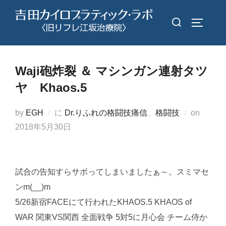
コ
検
ン
サイドバ
索
テ
対
ン
象:
ツ
Waji砲炸裂 ＆ マシンガン連射タツ
へ
ヤ Khaos.5
ス
キ
投
by
EGH
に
Dr.りふれの格闘技痛信
、
格闘技
on
ッ
稿
2018年5月30日
プ
日:
試合の告知すらサボってしまいましたぁ～。スミマセ
ンm(__)m
5/26新宿FACEにて行われたKHAOS.5 KHAOS of
WAR 関東VS関西 全面戦争 5対5に月心会 チーム侍か