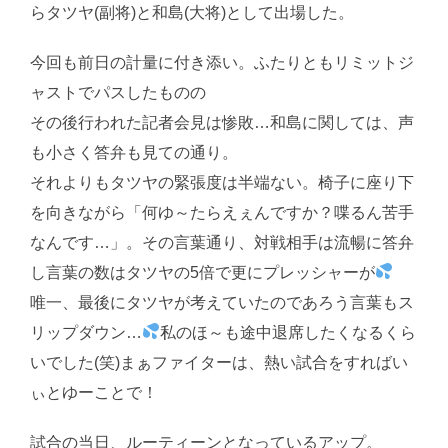
らタツヤ(副将)と和島(大将)として出場した。
今回も前日の計量に付き添い。ふたりともリミットジ
ャストでパスしたものの
その後行われた記者会見は惨敗…和島に関しては、声
も小さく答弁も見ての通り。
それよりもタツヤの緊張度は半端ない。椅子に座り下
を向きながら「何ゆ～たらえぇんですか？喋るん苦手
なんです…」。その言葉通り、対戦相手は流暢に答弁
し言葉の数はタツヤの5倍で更にプレッシャーが
唯一、最後にタツヤが考えていたのであろう言葉もス
リップダウン…
私のほ～も途中退席したくなるくら
いでした(笑)まぁファイターは、熱い試合をすればい
ぃとゆーことで！
試合の当日、ルーティーンとなっているアップ。