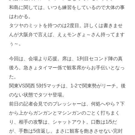
和島に関しては、いつも練習をしているので大体の事
はわかる。
タツヤのミットを持つのは2度目。詳しくは書きませ
んが大阪弁で言えば、えぇモンぎょ～さん持ってます
ぅ～。
今回は、会場より応援。席は、1列目セコンド陣の真
後ろ。急きょタイマー係で観客席からお手伝いとなっ
た。
関東VS関西 5対5マッチは、1-2で関東勢がリーチ。後
のない状態でタツヤ登場。
前日の記者会見でのプレッシャーは、何処へやら？下
から上からガンガンとマシンガンのごとく打ちまく
り、相手の攻撃は、シャットアウト。口数は1/5だ
が、手数は5倍返し。まさに観客を飽きさせない完封