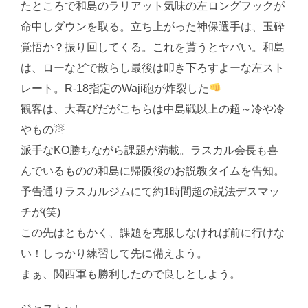
たところで和島のラリアット気味の左ロングフックが
命中しダウンを取る。立ち上がった神保選手は、玉砕
覚悟か？振り回してくる。これを貰うとヤバい。和島
は、ローなどで散らし最後は叩き下ろすよーな左スト
レート。R-18指定のWaji砲が炸裂した
観客は、大喜びだがこちらは中島戦以上の超～冷や冷
やもの☃
派手なKO勝ちながら課題が満載。ラスカル会長も喜
んでいるものの和島に帰阪後のお説教タイムを告知。
予告通りラスカルジムにて約1時間超の説法デスマッ
チが(笑)
この先はともかく、課題を克服しなければ前に行けな
い！しっかり練習して先に備えよう。
まぁ、関西軍も勝利したので良しとしよう。