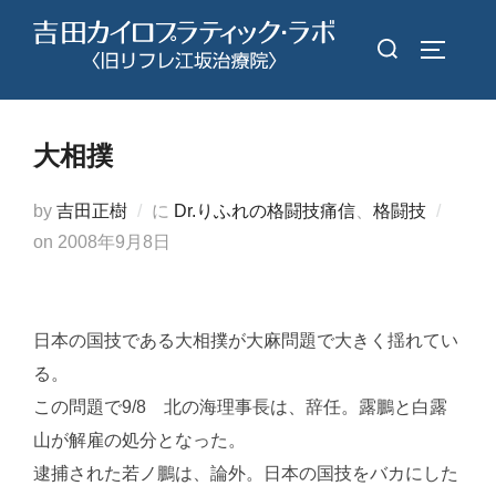
コ
検
ン
サイドバ
索
テ
対
ン
象:
ツ
大相撲
へ
ス
by
吉田正樹
に
Dr.りふれの格闘技痛信
、
格闘技
キ
投
on
2008年9月8日
ッ
稿
プ
日:
日本の国技である大相撲が大麻問題で大きく揺れてい
る。
この問題で9/8 北の海理事長は、辞任。露鵬と白露
山が解雇の処分となった。
逮捕された若ノ鵬は、論外。日本の国技をバカにした