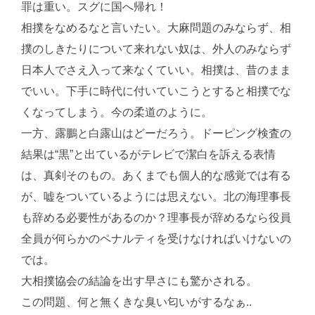
罪は重い。スグに国へ帰れ！
相撲をなめるなと言いたい。大麻問題のみならず、相
撲のしきたりについて来れない奴は、外人のみならず
日本人でさえ入って来なくていい。相撲は、昔のまま
でいい。下手に時代に付いていこうとすると相撲でな
くなってしまう。今の柔道のように。
一方、露鵬と白露山はどーだろう。ドーピング検査の
結果は“黒”と出ているがテレビで潔白を訴える表情
は、真剣そのもの。あくまでも個人的な感覚では有る
が、嘘をついているようには思えない。北の海理事長
も辞める必要性があるのか？理事長が辞めるなら役員
全員が何らかのペナルティを受けなければいけないの
では。
大相撲協会の結論を出す早さにも驚かされる。
この問題、何と無くきな臭い匂いがするなぁ..