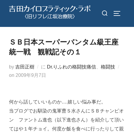
コ
検
ン
サイドバ
索
テ
対
ン
象:
ツ
ＳＢ日本スーパーバンタム級王座
へ
統一戦 観戦記その１
ス
キ
by
吉田正樹
に
Dr.りふれの格闘技痛信
、
格闘技
ッ
投
on
2009年9月7日
プ
稿
日:
何から話していいものか….嬉しい悩み事だ。
当ブログでお馴染の鬼軍曹Ｓ水さんにＳＢチャンピオ
ン ファントム進也（以下進也さん）を紹介して頂い
てはや１年チョイ。何度か飯を食べに行ったりして親