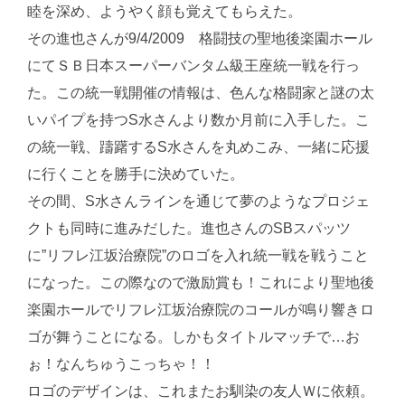
睦を深め、ようやく顔も覚えてもらえた。
その進也さんが9/4/2009 格闘技の聖地後楽園ホール
にてＳＢ日本スーパーバンタム級王座統一戦を行っ
た。この統一戦開催の情報は、色んな格闘家と謎の太
いパイプを持つS水さんより数か月前に入手した。こ
の統一戦、躊躇するS水さんを丸めこみ、一緒に応援
に行くことを勝手に決めていた。
その間、S水さんラインを通じて夢のようなプロジェ
クトも同時に進みだした。進也さんのSBスパッツ
に”リフレ江坂治療院”のロゴを入れ統一戦を戦うこと
になった。この際なので激励賞も！これにより聖地後
楽園ホールでリフレ江坂治療院のコールが鳴り響きロ
ゴが舞うことになる。しかもタイトルマッチで…お
ぉ！なんちゅうこっちゃ！！
ロゴのデザインは、これまたお馴染の友人Ｗに依頼。