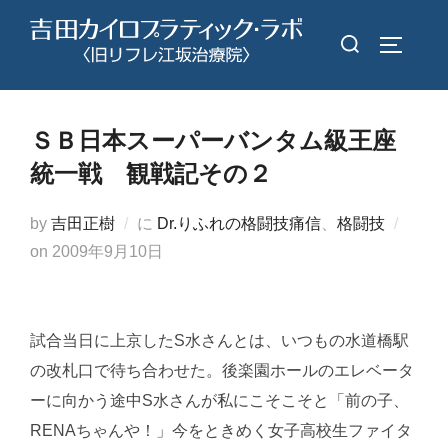
コ
検
ン
サイドバ
索
テ
対
ン
象:
ツ
ＳＢ日本スーパーバンタム級王座
へ
統一戦 観戦記その２
ス
キ
by
吉田正樹
に
Dr.りふれの格闘技痛信
、
格闘技
ッ
投
on
2009年9月10日
プ
稿
日:
試合当日に上京したS水さんとは、いつもの水道橋駅
の改札口で待ち合わせた。後楽園ホールのエレベータ
ーに向かう途中S水さんが私にこそこそと「前の子、
RENAちゃんや！」今をときめく女子高校生ファイタ