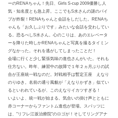
ーのRENAちゃん！先日、Girls S-cup 2009優勝し人
気・知名度とも急上昇。ここでもS水さんの謎のパイ
プが炸裂！RENAちゃんと会話をしだした。RENAち
ゃんも「お久しぶりです」みたいな会話を交わしてい
る。恐るべしS水さん。心のこりは、あのエレベータ
ーを降りた時しかRENAちゃんと写真を撮るタイミン
グなかった。それを逃がしてしまったことだ！
会場に行くと少し緊張気味の進也さんがいた。それも
仕方ない。昨年、練習中の故障で１年２ヵ月ぶりの試
合が王座統一戦なのだ。対戦相手は暫定王座 えなり
のりゆき。名前の通り風貌が「えなりかずき」似てい
るといわれているが、このえなりイカツすぎる！
いよいよ、統一戦が始まる。気合いの掛け声とともに
赤コーナーからファントム進也が登場。スパッツに
は、”リフレ江坂治療院”のロゴが！そしてリングアナ