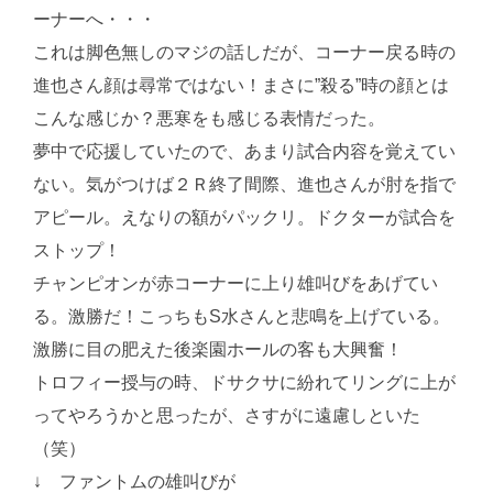
ーナーへ・・・
これは脚色無しのマジの話しだが、コーナー戻る時の
進也さん顔は尋常ではない！まさに”殺る”時の顔とは
こんな感じか？悪寒をも感じる表情だった。
夢中で応援していたので、あまり試合内容を覚えてい
ない。気がつけば２Ｒ終了間際、進也さんが肘を指で
アピール。えなりの額がパックリ。ドクターが試合を
ストップ！
チャンピオンが赤コーナーに上り雄叫びをあげてい
る。激勝だ！こっちもS水さんと悲鳴を上げている。
激勝に目の肥えた後楽園ホールの客も大興奮！
トロフィー授与の時、ドサクサに紛れてリングに上が
ってやろうかと思ったが、さすがに遠慮しといた
（笑）
↓ ファントムの雄叫びが