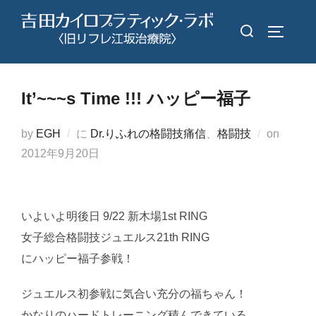
コ
検
ン
サイドバ
索
テ
対
ン
象:
ツ
It’~~~s Time !!! ハッピー福子
へ
ス
投
by
EGH
に
Dr.りふれの格闘技痛信
、
格闘技
on
キ
稿
2012年9月20日
ッ
日:
プ
いよいよ明後日 9/22 新木場1st RING
女子総合格闘技ジュエルス21th RING
にハッピー福子参戦！
ジュエルス初参戦に気合い充分の福ちゃん！
かなりのハードトレーニング積んできている。