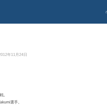
投
2012年11月24日
稿
日:
に参戦。
kumi選手。