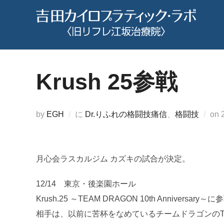
コ
ン
テ
ン
ツ
Krush 25参戦
へ
ス
キ
by
EGH
に
Dr.りふれの格闘技痛信
、
格闘技
on
ッ
プ
月心会ラスカルジム カズキの試合が決定。
12/14 東京・後楽園ホール
Krush.25 ～TEAM DRAGON 10th Anniversary～
相手は、以前に苦杯をなめているチームドラゴンのTa