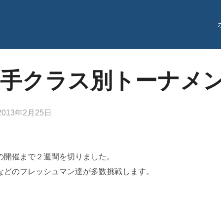
空手クラス別トーナメ
投
2013年2月25日
稿
日:
の開催まで２週間を切りました。
などのフレッシュマン達が多数挑戦します。