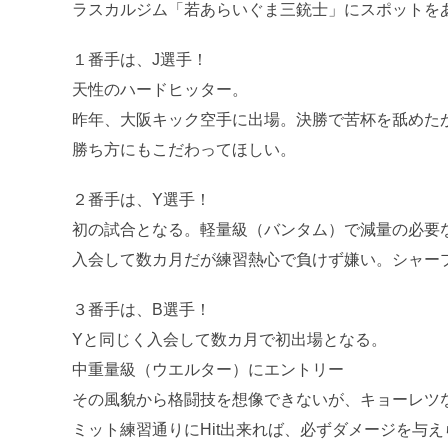
ラスカルジム「若あらいぐま三銃士」にスポットを
１番手は、J選手！
天性のハードヒッター。
昨年、大阪キック空手に出場。決勝で苦杯を舐めた
勝ち方にもこだわってほしい。
２番手は、Y選手！
初の試合となる。軽量級（バンタム）で減量の必要
入会して数カ月だが練習熱心で負けず嫌い。シャー
３番手は、B選手！
Yと同じく入会して数カ月で初出場となる。
中重量級（ウエルター）にエントリー
その風貌から格闘技を想像できないが、キョーレツ
ミット練習通りにHit出来れば、必ずダメージを与え