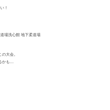
たい！
武道場洗心館 地下柔道場
この大会。
るかも…