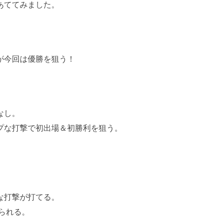
あててみました。
が今回は優勝を狙う！
なし。
プな打撃で初出場＆初勝利を狙う。
な打撃が打てる。
られる。