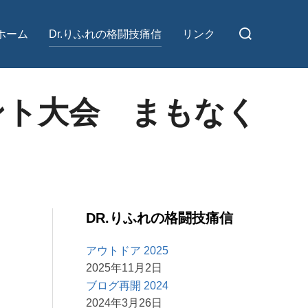
検
ホーム
Dr.りふれの格闘技痛信
リンク
索
対
象:
ント大会 まもなく
DR.りふれの格闘技痛信
アウトドア 2025
2025年11月2日
ブログ再開 2024
2024年3月26日