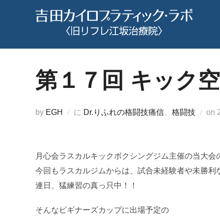
コ
ン
テ
ン
ツ
第１７回 キック
へ
ス
キ
by
EGH
に
Dr.りふれの格闘技痛信
、
格闘技
on
ッ
プ
月心会ラスカルキックボクシングジム主催の当大会
今回もラスカルジムからは、試合未経験者や未勝利
連日、猛練習の真っ只中！！
そんなビギナーズカップに出場予定の