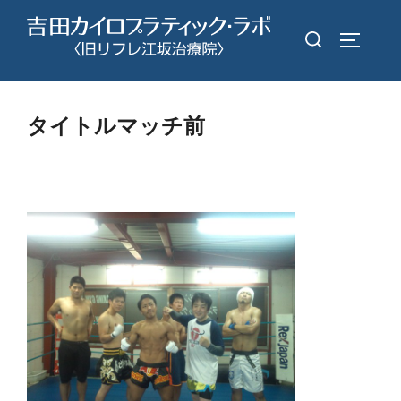
コ
検
ン
サイドバ
索
テ
対
ン
象:
ツ
タイトルマッチ前
へ
ス
キ
ッ
プ