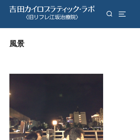
コ
検
ン
サイドバ
索
テ
対
ン
象:
ツ
風景
へ
ス
キ
ッ
プ