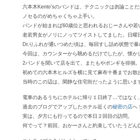
六本木Kento’sのバンドは、テクニックは勿論こと
ノセるのがめちゃくちゃ上手い。
バンドが始まれば60歳位と思われるおじーさんや若
老若男女がノリにノってツイストしてました。日曜
Dr.りふれが通いつめた頃は、毎回すし詰め状態で暴
今回は、カウンターから眺めるだけでしたが、懐か
2バンドを聞いて店を出て、またもやポンギを徘徊
初めての六本木ヒルズを横に見て麻布十番までお散
当時のこの辺は、閑静な住宅街だったように思いま
電車のあるうちにホテルに帰り１日終了…ではなく
過去のブログでアップしたホテル近くの
秘密の店
へ
実は、夕方にも行ってるので本日２回目の訪問。
何でって？前回、おかーさんと約束していたうどん(