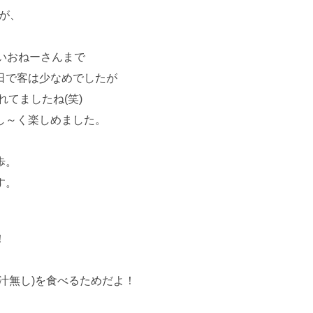
だが、
いおねーさんまで
日で客は少なめでしたが
れてましたね(笑)
し～く楽しめました。
。
歩。
す。
、
！
汁無し)を食べるためだよ！