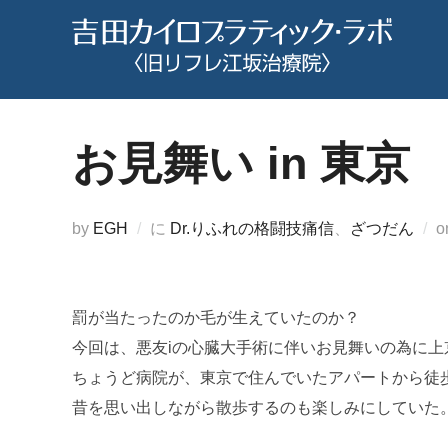
コ
ン
テ
ン
ツ
お見舞い in 東京
へ
ス
キ
by
EGH
に
Dr.りふれの格闘技痛信
、
ざつだん
o
ッ
プ
罰が当たったのか毛が生えていたのか？
今回は、悪友iの心臓大手術に伴いお見舞いの為に上
ちょうど病院が、東京で住んでいたアパートから徒
昔を思い出しながら散歩するのも楽しみにしていた