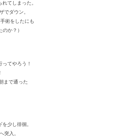
られてしまった。
ンザでダウン。
る大手術をしたにも
たのか？）
行ってやろう！
！
朝まで通った
ギを少し徘徊。
sへ突入。