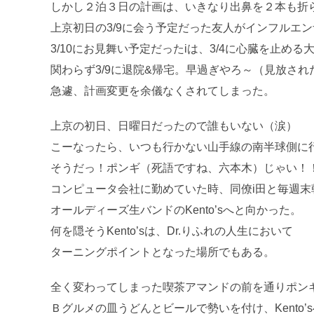
しかし２泊３日の計画は、いきなり出鼻を２本も折
上京初日の3/9に会う予定だった友人がインフルエ
3/10にお見舞い予定だったiは、3/4に心臓を止め
関わらず3/9に退院&帰宅。早過ぎやろ～（見放され
急遽、計画変更を余儀なくされてしまった。
上京の初日、日曜日だったので誰もいない（涙）
こーなったら、いつも行かない山手線の南半球側に
そうだっ！ポンギ（死語ですね、六本木）じゃい！
コンピュータ会社に勤めていた時、同僚i田と毎週末
オールディーズ生バンドのKento’sへと向かった。
何を隠そうKento’sは、Dr.りふれの人生において
ターニングポイントとなった場所でもある。
全く変わってしまった喫茶アマンドの前を通りポン
Ｂグルメの皿うどんとビールで勢いを付け、Kento’