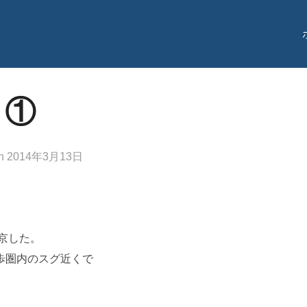
 ①
投
n
2014年3月13日
稿
日:
京した。
歩圏内のスグ近くで
。