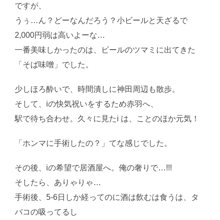
ですが、
うぅ…ん？どーなんだろう？小ビールと天ざるで
2,000円弱は高いよーな…
一番美味しかったのは、ビールのツマミに出てきた
「そば味噌」でした。
少しほろ酔いで、時間潰しに神田周辺も散歩。
そして、iの快気祝いをするため赤羽へ、
駅で待ち合わせ。久々に見たi は、ことのほか元気！
「ホンマに手術したの？」てな感じでした。
その後、iの希望で居酒屋へ。俺の奢りで…!!!
そしたら、ありゃりゃ…
手術後、5-6日しか経ってのに酒は飲むは食うは、タ
バコの吸ってるし