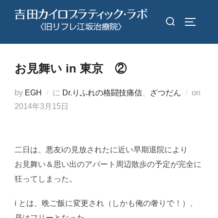
コ
検
ン
サイドバ
索
テ
対
ン
象:
ツ
お見舞い in 東京 ②
へ
ス
投
by
EGH
に
Dr.りふれの格闘技痛信
、
ざつだん
on
キ
稿
2014年3月15日
ッ
日:
プ
二日は、悪友iの見放されたに近い早期退院により
お見舞い＆思い出のアパート周辺散歩の予定が完全に
狂ってしまった。
i とは、晩ご飯に変更され（しかも俺の奢りで！）、
昼はフリーとなった。