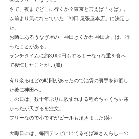
さて、夜までどこに行くか？東京と言えば「そば」。
以前より気になっていた「神田 尾張屋本店」に決定し
た。
お隣にあるうなぎ屋の「神田きくかわ 神田店」は、行
ったことがある。
ランチタイムに約3,000円もするよーなうな重を食べ
て後悔したことが…(涙)
有り余るほどの時間があったので池袋の裏手を徘徊し
た後に神田へ。
この日は、数十年ぶりに股ずれする程めちゃくちゃ寒
かったが天ざるを注文。
フリーなので小ですがビールも頂きました(笑)
大晦日には、毎回テレビに出てるそば屋さんらしーの