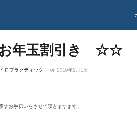
新年お年玉割引き ☆☆
投
イロプラクティック
on
2016年1月1日
稿
日:
り戻すお手伝いをさせて頂きますます。