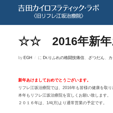
コ
ン
テ
ン
ツ
☆☆ 2016年
へ
ス
キ
by
EGH
に
Dr.りふれの格闘技痛信
、
ざつだん
、
カ
ッ
プ
新年あけましておめでとうございます。
リフレ江坂治療院では、2016年も皆様の健康を取
本年もリフレ江坂治療院を宜しくお願い致します。
２０１６年は、1/4(月)より通常営業の予定です。