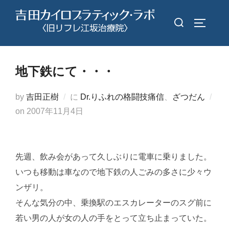
コ
検
ン
サイドバ
索
テ
対
ン
象:
ツ
地下鉄にて・・・
へ
ス
by
吉田正樹
に
Dr.りふれの格闘技痛信
、
ざつだん
キ
投
on
2007年11月4日
ッ
稿
プ
日:
先週、飲み会があって久しぶりに電車に乗りました。
いつも移動は車なので地下鉄の人ごみの多さに少々ウ
ンザリ。
そんな気分の中、乗換駅のエスカレーターのスグ前に
若い男の人が女の人の手をとって立ち止まっていた。