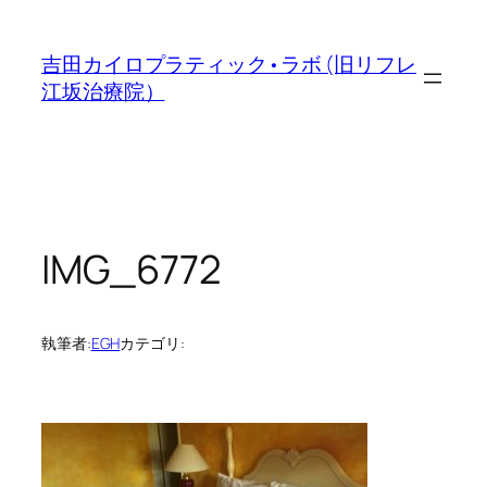
内
容
吉田カイロプラティック•ラボ (旧リフレ
を
江坂治療院）
ス
キ
ッ
プ
IMG_6772
執筆者:
EGH
カテゴリ: