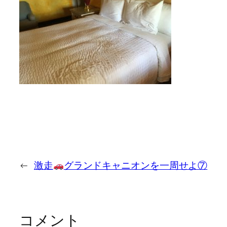
←
激走
グランドキャニオンを一周せよ⑦
コメント