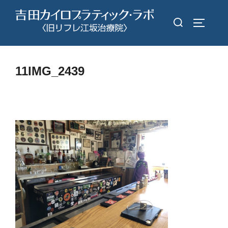
コ
検
ン
サイドバ
索
テ
対
ン
象:
ツ
11IMG_2439
へ
ス
キ
ッ
プ