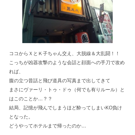
ココからＸとＫ子ちゃん交え、大脱線＆大乱闘！！
こっちが凶器攻撃のような会話と顔面への手刀で攻め
れば、
腹の立つ昔話と飛び道具の写真まで出してきて
まさにヴァーリ・トゥ・ドゥ（何でも有りルール）と
はこのことか…？？
結局、記憶が飛んでしまうほど酔ってしまいKO負け
となった。
どうやってホテルまで帰ったのか…