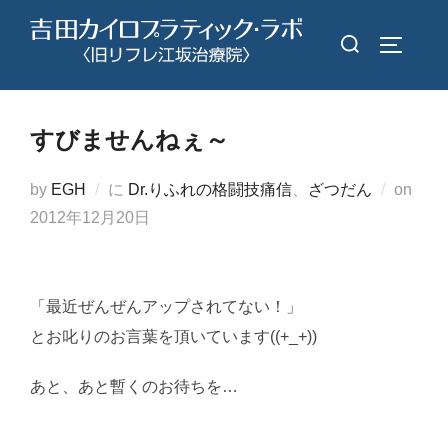
コ
検
ン
サイドバ
索
テ
対
ン
象:
ツ
すびませんねぇ～
へ
ス
投
by
EGH
に
Dr.りふれの格闘技痛信
、
ざつだん
on
キ
稿
2012年12月20日
ッ
日:
プ
「最近ぜんぜんアップされてない！」
とお叱りのお言葉を頂いています((+_+))
あと、あと暫くのお待ちを…