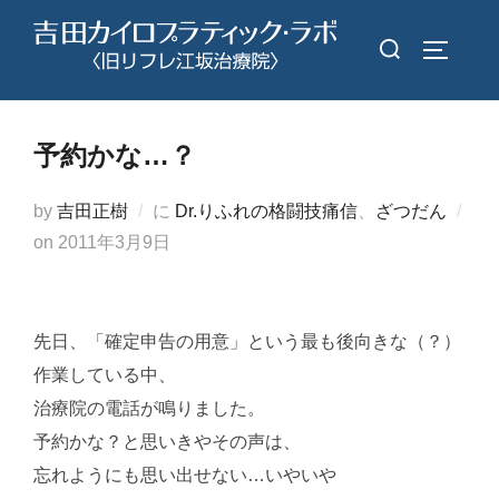
コ
検
ン
サイドバ
索
テ
対
ン
象:
ツ
予約かな…？
へ
ス
by
吉田正樹
に
Dr.りふれの格闘技痛信
、
ざつだん
キ
投
on
2011年3月9日
ッ
稿
プ
日:
先日、「確定申告の用意」という最も後向きな（？）
作業している中、
治療院の電話が鳴りました。
予約かな？と思いきやその声は、
忘れようにも思い出せない…いやいや