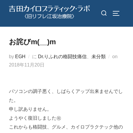
コ
検
ン
サイドバ
索
テ
対
ン
象:
ツ
お詫びm(__)m
へ
ス
投
by
EGH
に
Dr.りふれの格闘技痛信
、
未分類
on
キ
稿
2018年11月20日
ッ
日:
プ
パソコンの調子悪く、しばらくアップ出来ませんでし
た。
申し訳ありません。
ようやく復旧しました㊗
これからも格闘技、グルメ、カイロプラクテック他の