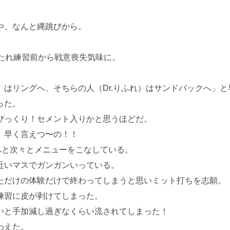
や、なんと縄跳びから。
たれ練習前から戦意喪失気味に。
はリングへ、そちらの人（Dr.りふれ）はサンドバックへ」と
った。
びっくり！セメント入りかと思うほどだ。
。早く言えつ〜の！！
へと次々とメニューをこなしている。
近いマスでガンガンいっている。
ただけの体験だけで終わってしまうと思いミット打ちを志願。
練習に皮が剥けてしまった。
いと手加減し過ぎなくらい流されてしまった！
わえた。