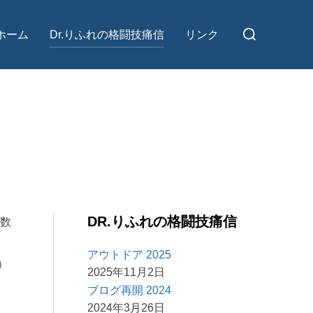
検
ホーム
Dr.りふれの格闘技痛信
リンク
索
対
象:
DR.りふれの格闘技痛信
と数
アウトドア 2025
）
2025年11月2日
ブログ再開 2024
2024年3月26日