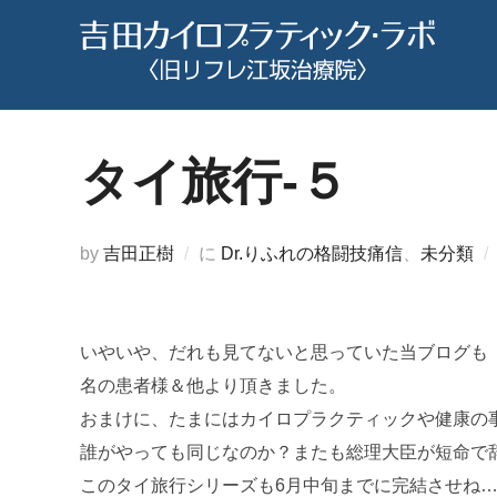
コ
ン
テ
ン
ツ
タイ旅行-５
へ
ス
キ
by
吉田正樹
に
Dr.りふれの格闘技痛信
、
未分類
ッ
プ
いやいや、だれも見てないと思っていた当ブログも「
名の患者様＆他より頂きました。
おまけに、たまにはカイロプラクティックや健康の
誰がやっても同じなのか？またも総理大臣が短命で
このタイ旅行シリーズも6月中旬までに完結させね…