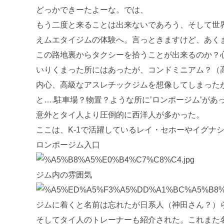
どっかできーたよーな。では、
もう二度と来ることは出来ないであろう、そして世
えムエタイジムの体験へ。言っときますけど、あく
この路地裏からタクシーを拾うことが出来るのか？
いりくまった所にはあったが、コンドミニアム？（
内心、高級なアスレチックジムを想像してしまった
と….駐車場？物置？ような所に’ロンポージム’があ
意外とタイ人より圧倒的に西洋人が多かった。
ここは、K-1で活躍しているレイ・セホーやイグナ
ロンポージム入口
ジム内の雰囲気
ジムに着くと名前は忘れたが日系人（神田さん？）
そしてタイ人のトレーナーも紹介された。これまた