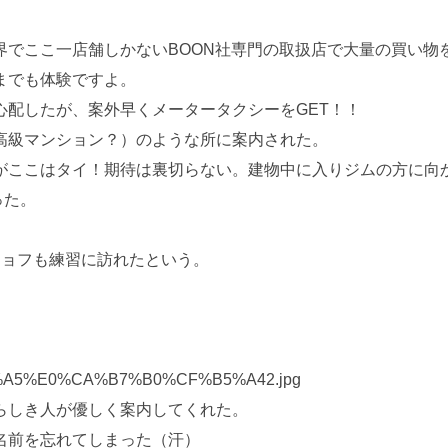
界でここ一店舗しかないBOON社専門の取扱店で大量の買い物
までも体験ですよ。
心配したが、案外早くメータータクシーをGET！！
高級マンション？）のような所に案内された。
がここはタイ！期待は裏切らない。建物中に入りジムの方に向
った。
ショフも練習に訪れたという。
らしき人が優しく案内してくれた。
名前を忘れてしまった（汗）