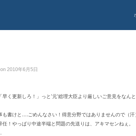
投
on
2010年6月5日
稿
日:
早く更新しろ！」っと’元’総理大臣より厳しいご意見をなん
事も書けと….ごめんなさい！得意分野ではありませんので（汗
辞任！やっぱり中途半端と問題の先送りは、アキマセンねぇ。
.