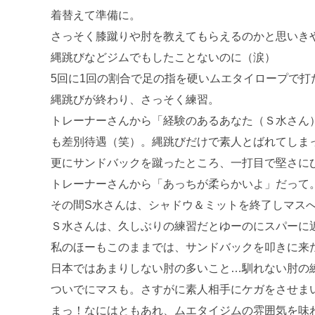
着替えて準備に。
さっそく膝蹴りや肘を教えてもらえるのかと思いき
縄跳びなどジムでもしたことないのに（涙）
5回に1回の割合で足の指を硬いムエタイロープで打
縄跳びが終わり、さっそく練習。
トレーナーさんから「経験のあるあなた（Ｓ水さん）
も差別待遇（笑）。縄跳びだけで素人とばれてしま
更にサンドバックを蹴ったところ、一打目で堅さに
トレーナーさんから「あっちが柔らかいよ」だって
その間S水さんは、シャドウ＆ミットを終了しマス
Ｓ水さんは、久しぶりの練習だとゆーのにスパーに
私のほーもこのままでは、サンドバックを叩きに来
日本ではあまりしない肘の多いこと…馴れない肘の
ついでにマスも。さすがに素人相手にケガをさせま
まっ！なにはともあれ、ムエタイジムの雰囲気を味