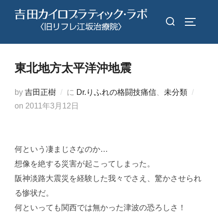
コ
検
ン
サイドバ
索
テ
対
ン
象:
ツ
東北地方太平洋沖地震
へ
ス
by
吉田正樹
に
Dr.りふれの格闘技痛信
、
未分類
キ
投
on
2011年3月12日
ッ
稿
プ
日:
何という凄まじさなのか…
想像を絶する災害が起こってしまった。
阪神淡路大震災を経験した我々でさえ、驚かさせられ
る惨状だ。
何といっても関西では無かった津波の恐ろしさ！