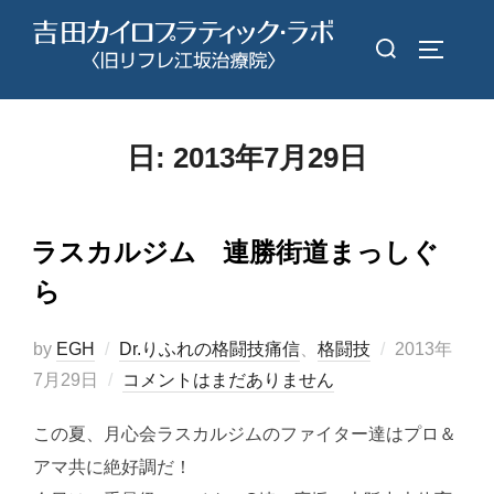
コ
検
ン
サイドバ
索
テ
対
ン
象:
ツ
日:
2013年7月29日
へ
ス
キ
ラスカルジム 連勝街道まっしぐ
ッ
ら
プ
投
by
EGH
Dr.りふれの格闘技痛信
、
格闘技
2013年
稿
7月29日
コメントはまだありません
日:
この夏、月心会ラスカルジムのファイター達はプロ＆
アマ共に絶好調だ！