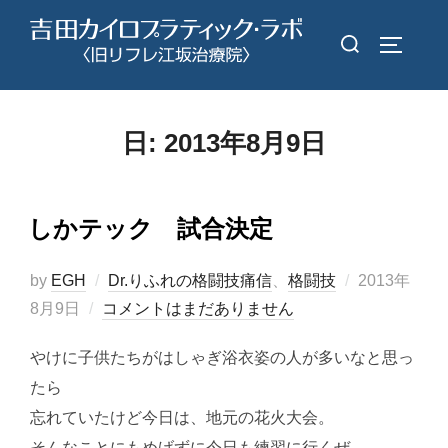
コ
検
ン
サイドバ
索
テ
対
ン
象:
ツ
日:
2013年8月9日
へ
ス
キ
しかテック 試合決定
ッ
プ
投
by
EGH
Dr.りふれの格闘技痛信
、
格闘技
2013年
稿
8月9日
コメントはまだありません
日:
やけに子供たちがはしゃぎ浴衣姿の人が多いなと思っ
たら
忘れていたけど今日は、地元の花火大会。
そんなことにもめげずに今日も練習に行くぜ。