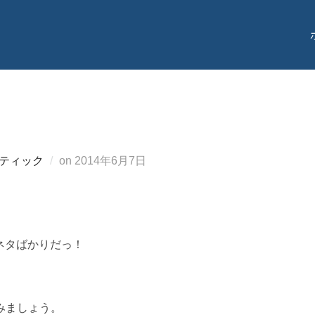
投
ティック
on
2014年6月7日
稿
日:
ネタばかりだっ！
みましょう。