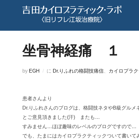
コ
ン
テ
ン
ツ
坐骨神経痛 １
へ
ス
キ
by
EGH
に
Dr.りふれの格闘技痛信
、
カイロプラク
ッ
プ
患者さんより
Dr.りふれさんのブログは、格闘技ネタやB級グルメ
とご意見頂きました(汗) またも…
すみません…ほぼ趣味のレベルのブログですので…
でも、たまにはカイロプラクティックついて書いて