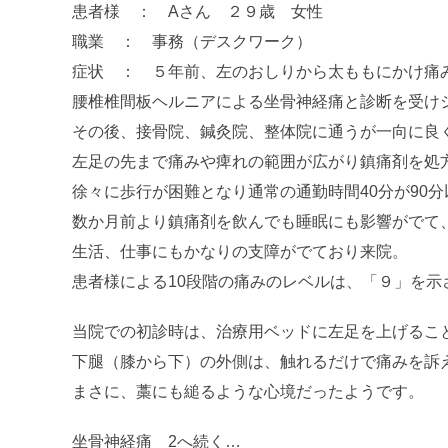
患者様 ： Aさん ２９歳 女性
職業 ： 事務（デスクワーク）
症状 ： ５年前、左のおしりから太ももにかけ痛
腰椎椎間板ヘルニアによる坐骨神経痛と診断を受け
その後、接骨院、鍼灸院、整体院に通うが一向に良
左足の先まで痛みや痺れの範囲が広がり鎮痛剤を処
徐々に歩行が困難となり通常の通勤時間40分が90
数か月前より鎮痛剤を飲んでも睡眠にも影響がでて
生活、仕事にもかなりの支障がでており来院。
患者様による10段階の痛みのレベルは、「９」を示
当院での初診時は、治療用ベッドに左足を上げるこ
下腿（膝から下）の外側は、触れるだけで痛みを訴
まさに、藁にも縋るような心境だったようです。
坐骨神経痛 2へ続く…