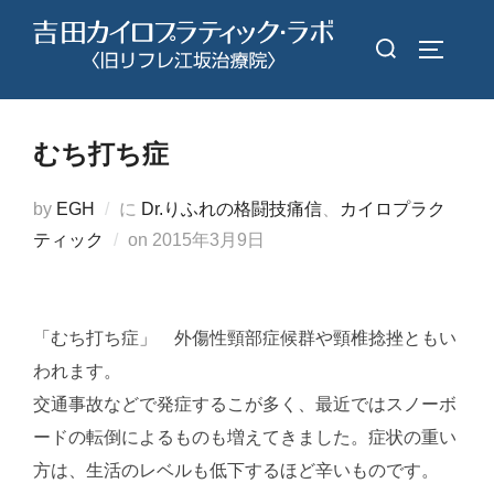
コ
検
ン
サイドバ
索
テ
対
ン
象:
ツ
むち打ち症
へ
ス
by
EGH
に
Dr.りふれの格闘技痛信
、
カイロプラク
キ
投
ティック
on
2015年3月9日
ッ
稿
プ
日:
「むち打ち症」 外傷性頸部症候群や頸椎捻挫ともい
われます。
交通事故などで発症するこが多く、最近ではスノーボ
ードの転倒によるものも増えてきました。症状の重い
方は、生活のレベルも低下するほど辛いものです。